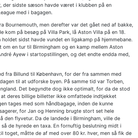
ir, der sidste sæson havde været i klubben på en
r League med i bagagen.
a Bournemouth, men derefter var det gået ned af bakke,
e kom på besøg på Villa Park, lå Aston Villa på en 18.
den holdet sidst havde vundet en ligakamp på hjemmebane.
et om en tur til Birmingham og en kamp mellem Aston
ndré Ayew i startopstillingen, og det endte endda med,
ed fra Billund til København, for der fra sammen med
dagen til at udforske byen. På samme tid var Torben,
gland. Det begyndte dog ikke optimalt, for da de stod
at deres billige billetter ikke omfattede indtjekket
gagen tages med som håndbagage, inden de kunne
assagerer, for Jan og Henning brugte stort set hele
på den flyvetur. Da de landede i Birmingham, ville de
n, så de hyrede en taxa. En fornuftig beslutning midt i
 til toget, måtte de af med over 80 kr. hver, men så fik de