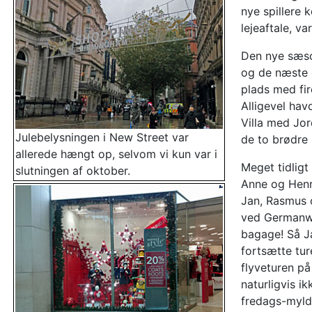
nye spillere 
lejeaftale, v
Den nye sæso
og de næste o
plads med fir
Alligevel ha
Villa med Jo
Julebelysningen i New Street var
de to brødre
allerede hængt op, selvom vi kun var i
Meget tidligt
slutningen af oktober.
Anne og Henri
Jan, Rasmus 
ved Germanwin
bagage! Så J
fortsætte tur
flyveturen på
naturligvis ik
fredags-myldr