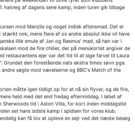
senere på weekenden vil blive fyret som klubbens
 1. halvleg af dagens sene kamp, inden turen gik tilbage
te kursen mod Manzils og noget indisk aftensmad. Det er
 stærkt nok, mens flere af os andre absolut ikke vil have
anske lille smule af Jan og Rasmus' mad, så han var i
kalaen mod de fire chilier, der på menukortet angiver de
estaurantens ejer var det tid til at sige farvel til Laura
". Grundet den forestående nats ekstra times søvn pga.
mens andre søgte mod værelserne og BBC's Match of the
en måtte igen tidligt op for at nå sin flyver, og de fire,
ere held med det end fredag eftermiddag. I løbet af
m Sherwoods tid i Aston Villa, for kort inden middagstid
den set hans sidste kamp i spidsen for vores klub.
t endelig kan få lov at opleve en sejr ved det næste besøg