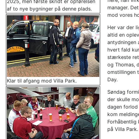
flere, han vi
2025, men første skridt er opførelsen
manager. Det 
af to nye bygninger på denne plads.
mod vores ho
Her var der l
altid en ople
antydningen a
hvert fald ku
stærkeste ret
og Thomas, de
omstillingen 
Day.
Klar til afgang mod Villa Park.
Søndag formid
der skulle m
dagen forlod 
kom meldingen
Forhåbentlig 
på Villa Park.