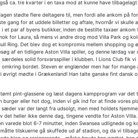
gså ca. tre kvarter i en taxa mod at kunne have tilbagelagt
edagen stødte flere deltagere til, men fordi alle ankom på fo
e gang for at uddele billetter og aftale, hvornår vi skulle af
 i et par af byens butikker, inden de bestilte taxaer ankom 
 nok for Laura, så mens vi andre drog mod Villa Park og 
Bull Ring. Det blev dog et kompromis mellem shopping og øl
esøg af en tidligere Aston Villa spiller, og denne lørdag var
særdeles solid forsvarsspiller i klubben. I Lions Club fik
 omkring bordet. Steven er englænder men har for mange å
i øvrigt mødte i Grækenland! Han talte ganske fint dansk o
e tømt pint-glassene og læst dagens kampprogram var det t
en burger eller hot dog, inden vi gik ind for at finde vores
sæder var der langt fra udsolgt, men med holdets hjemmeb
 det heller ikke denne dag, tingene vendte for Aston Villa
n varede blot 6-7 minutter, inden Swansea udlignede og kor
n måtte tilskuerne gå skuffede ud af stadion, og da vi tilba