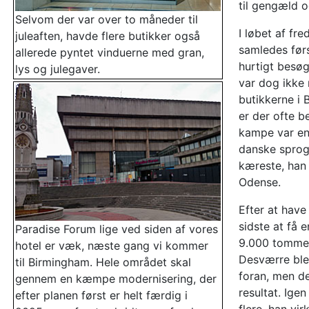
til gengæld o
Selvom der var over to måneder til
I løbet af fr
juleaften, havde flere butikker også
samledes først
allerede pyntet vinduerne med gran,
hurtigt besøg
lys og julegaver.
var dog ikke
butikkerne i 
er der ofte b
kampe var en 
danske sprog
kæreste, han 
Odense.
Efter at hav
sidste at få 
Paradise Forum lige ved siden af vores
9.000 tomme 
hotel er væk, næste gang vi kommer
Desværre blev
til Birmingham. Hele området skal
foran, men de
gennem en kæmpe modernisering, der
resultat. Ige
efter planen først er helt færdig i