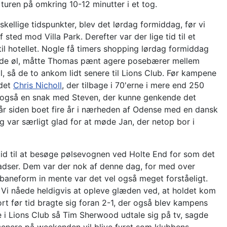
 turen på omkring 10-12 minutter i et tog.
rskellige tidspunkter, blev det lørdag formiddag, før vi
 sted mod Villa Park. Derefter var der lige tid til et
til hotellet. Nogle få timers shopping lørdag formiddag
kolde øl, måtte Thomas pænt agere posebærer mellem
, så de to ankom lidt senere til Lions Club. Før kampene
 det
Chris Nicholl
, der tilbage i 70'erne i mere end 250
 vi også en snak med Steven, der kunne genkende det
r siden boet fire år i nærheden af Odense med en dansk
g var særligt glad for at møde Jan, der netop bor i
id til at besøge pølsevognen ved Holte End for som det
 pladser. Dem var der nok af denne dag, for med over
aneform in mente var det vel også meget forståeligt.
. Vi nåede heldigvis at opleve glæden ved, at holdet kom
t før tid bragte sig foran 2-1, der også blev kampens
ge i Lions Club så Tim Sherwood udtale sig på tv, sagde