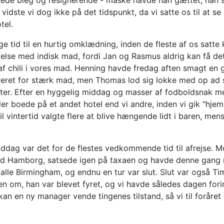
rkede bleg og resignerende - måske havde han gættet, han 
vidste vi dog ikke på det tidspunkt, da vi satte os til at se
tel.
ige tid til en hurtig omklædning, inden de fleste af os sat
velse med indisk mad, fordi Jan og Rasmus aldrig kan få det
f chili i vores mad. Henning havde fredag aften smagt en g
reret for stærk mad, men Thomas lod sig lokke med op ad s
ter. Efter en hyggelig middag og masser af fodboldsnak med r
r boede på et andet hotel end vi andre, inden vi gik "hjem
til vintertid valgte flere at blive hængende lidt i baren, 
dag var det for de flestes vedkommende tid til afrejse. Mort
od Hamborg, satsede igen på taxaen og havde denne gang m
alle Birmingham, og endnu en tur var slut. Slut var også Ti
 om, han var blevet fyret, og vi havde således dagen forin
kan en ny manager vende tingenes tilstand, så vi til foråre