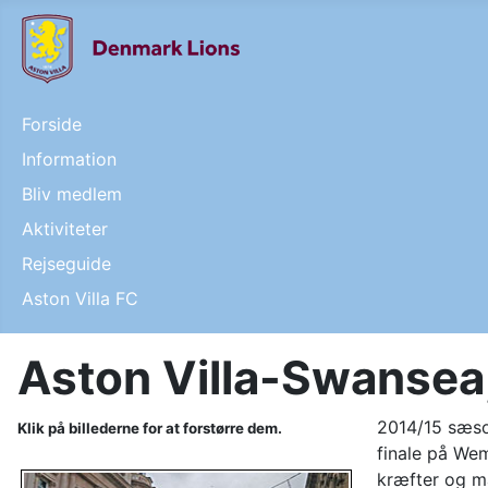
Forside
Information
Bliv medlem
Aktiviteter
Rejseguide
Aston Villa FC
Aston Villa-Swansea
2014/15 sæso
Klik på billederne for at forstørre dem.
finale på We
kræfter og ma