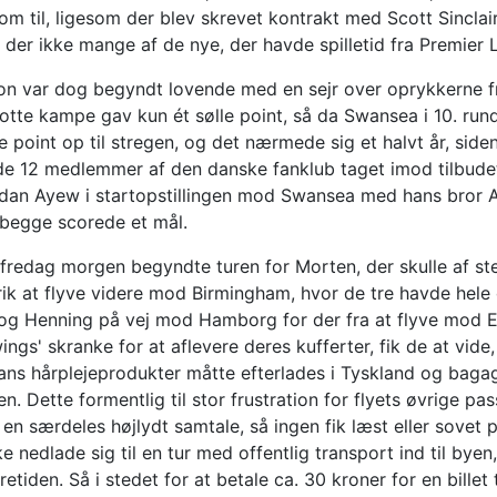
kom til, ligesom der blev skrevet kontrakt med Scott Sincla
ar der ikke mange af de nye, der havde spilletid fra Premie
n var dog begyndt lovende med en sejr over oprykkerne fr
tte kampe gav kun ét sølle point, så da Swansea i 10. rund
e point op til stregen, og det nærmede sig et halvt år, si
vde 12 medlemmer af den danske fanklub taget imod tilbud
rdan Ayew i startopstillingen mod Swansea med hans bror A
 begge scorede et mål.
 fredag morgen begyndte turen for Morten, der skulle af st
k at flyve videre mod Birmingham, hvor de tre havde hele 
og Henning på vej mod Hamborg for der fra at flyve mod En
gs' skranke for at aflevere deres kufferter, fik de at vide, 
ans hårplejeprodukter måtte efterlades i Tyskland og ba
en. Dette formentlig til stor frustration for flyets øvrige p
 en særdeles højlydt samtale, så ingen fik læst eller sovet 
ke nedlade sig til en tur med offentlig transport ind til bye
etiden. Så i stedet for at betale ca. 30 kroner for en billet