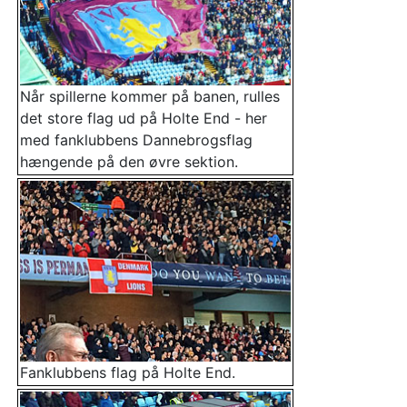
Når spillerne kommer på banen, rulles
det store flag ud på Holte End - her
med fanklubbens Dannebrogsflag
hængende på den øvre sektion.
Fanklubbens flag på Holte End.